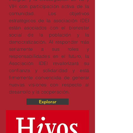
VIH con participación activa de la
comunidad. Los objetivos
estratégicos de la asociación IDEI
están asociados con el bienestar
social de la población y la
democratización. Al responder más
seriamente a sus roles y
responsabilidades en el futuro, la
Asociación IDEI revalorizará su
confianza y solidaridad y está
firmemente convencida de generar
nuevas visiones con respecto al
desarrollo y la cooperación.
Explorar