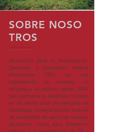
SOBRE NOSO
TROS
Asociación para la Investigación,
Desarrollo y Educación Integral
(Asociación IDEI) es una
organización no lucrativa, no
religiosa y no política, desde 1994,
que promueve el desarrollo humano
en las tierras altas occidentales en
Guatemala, América Central a través
de programas de salud de calidad,
educación crítica para Desarrollo
Integral, y la investigación de TB y