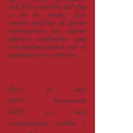
del Sol creación del día
y de la noche. Los
cuatro pétalos de flores
representan las cuatro
puntos cardinales que
son influenciados por el
equinoccio y solsticio.
VISIÓN
Para el año
2017, Asociación
IDEI es una
organización sólida y