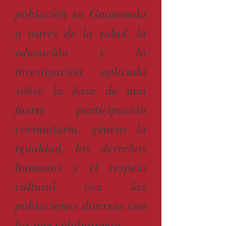
población en Guatemala
a través de la salud, la
educación y la
investigación aplicada
sobre la base de una
fuerte participación
comunitaria, género la
igualdad, los derechos
humanos y el respeto
cultural con las
poblaciones diversas con
las que colaboramos.