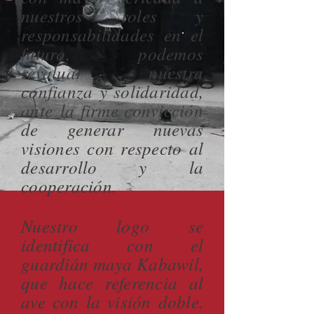
nuestros roles y
responsabilidades en el
futuro, podemos
revaluar nuestra
confianza y solidaridad,
ante la firme convicción
de generar nuevas
visiones con respecto al
desarrollo y la
cooperación.
Nuestro logo se
identifica con el
guardián maya Kabawil,
que hace referencia al
ave con la visión doble.