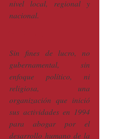
nivel local, regional y
nacional.
MISIÓN
Sin fines de lucro, no
gubernamental, sin
enfoque político, ni
religiosa, una
organización que inició
sus actividades en 1994
para abogar por el
desarrollo humano de la