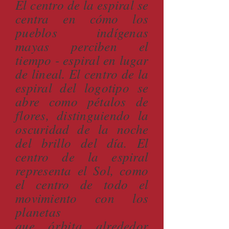
El centro de la espiral se
centra en cómo los
pueblos indígenas
mayas perciben el
tiempo - espiral en lugar
de lineal. El centro de la
espiral del logotipo se
abre como pétalos de
flores, distinguiendo la
oscuridad de la noche
del brillo del día. El
centro de la espiral
representa el Sol, como
el centro de todo el
movimiento con los
planetas
que
órbita
alrededor