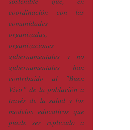
sostenible que, en
coordinación con las
comunidades
organizadas,
organizaciones
gubernamentales y no
gubernamentales han
contribuido al "Buen
Vivir" de la población a
través de la salud y los
modelos educativos que
puede ser replicado a