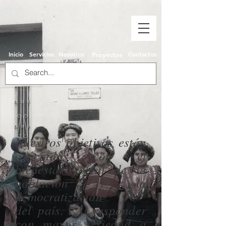
Inicio
Servicios
Nosotros
Contactos
Proyectos
Nuestros objetivos están
asociados con el
bienestar social de la
población y la
democratización
del
país.
Al responder
con mayor seriedad a