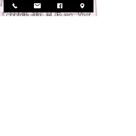
gubernamentales han
contribuido al Buen Vivir
de la población a través
de modelos educativos y
de salud que pueden ser
replicados en el ámbito
local, niveles regional y
nacional.
Misión
Una organización sin fines
de lucro, no
gubernamental, no política
y no religiosa que inició