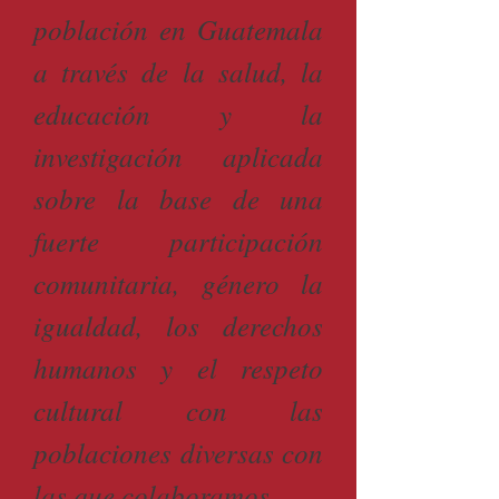
población en Guatemala
a través de la salud, la
educación y la
investigación aplicada
sobre la base de una
fuerte participación
comunitaria, género la
igualdad, los derechos
humanos y el respeto
cultural con las
poblaciones diversas con
las que colaboramos.