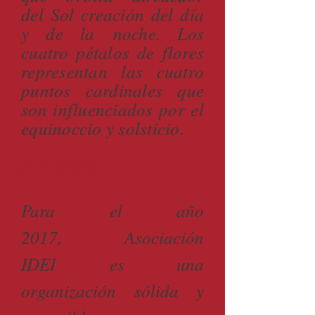
del Sol creación del día
y de la noche. Los
cuatro pétalos de flores
representan las cuatro
puntos cardinales que
son influenciados por el
equinoccio y solsticio.
VISIÓN
Para el año
2017, Asociación
IDEI es una
organización sólida y