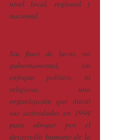
nivel local, regional y
nacional.
MISIÓN
Sin fines de lucro, no
gubernamental, sin
enfoque político, ni
religiosa, una
organización que inició
sus actividades en 1994
para abogar por el
desarrollo humano de la