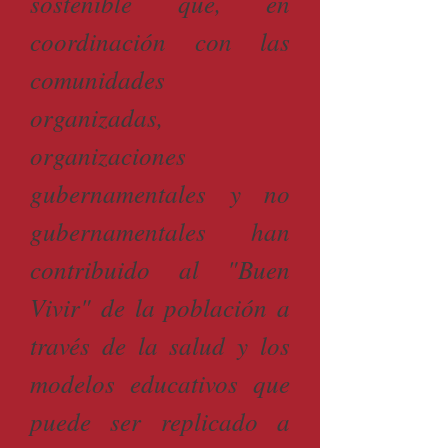
sostenible que, en
coordinación con las
comunidades
organizadas,
organizaciones
gubernamentales y no
gubernamentales han
contribuido al "Buen
Vivir" de la población a
través de la salud y los
modelos educativos que
puede ser replicado a