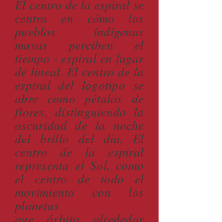
El centro de la espiral se
centra en cómo los
pueblos indígenas
mayas perciben el
tiempo - espiral en lugar
de lineal. El centro de la
espiral del logotipo se
abre como pétalos de
flores, distinguiendo la
oscuridad de la noche
del brillo del día. El
centro de la espiral
representa el Sol, como
el centro de todo el
movimiento con los
planetas
que
órbita
alrededor