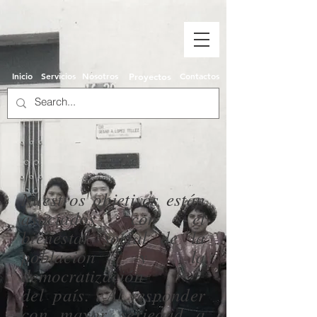
Inicio
Servicios
Nosotros
Contactos
Proyectos
Nuestros objetivos están
asociados con el
bienestar social de la
población y la
democratización
del
país.
Al responder
con mayor seriedad a