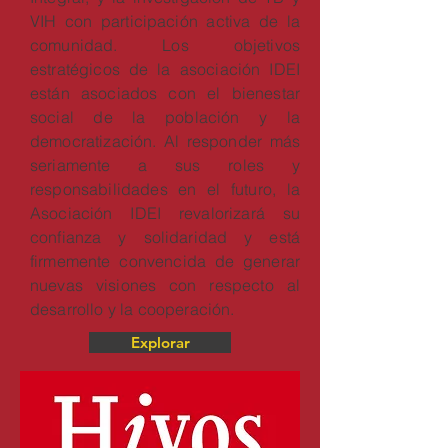
VIH con participación activa de la
comunidad. Los objetivos
estratégicos de la asociación IDEI
están asociados con el bienestar
social de la población y la
democratización. Al responder más
seriamente a sus roles y
responsabilidades en el futuro, la
Asociación IDEI revalorizará su
confianza y solidaridad y está
firmemente convencida de generar
nuevas visiones con respecto al
desarrollo y la cooperación.
Explorar