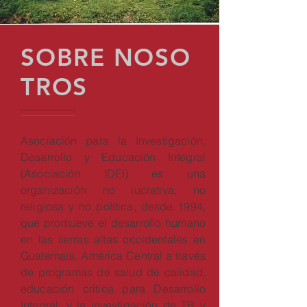
SOBRE NOSO
TROS
Asociación para la Investigación,
Desarrollo y Educación Integral
(Asociación IDEI) es una
organización no lucrativa, no
religiosa y no política, desde 1994,
que promueve el desarrollo humano
en las tierras altas occidentales en
Guatemala, América Central a través
de programas de salud de calidad,
educación crítica para Desarrollo
Integral, y la investigación de TB y