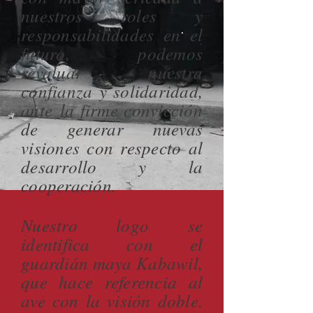
nuestros roles y
responsabilidades en el
futuro, podemos
revaluar nuestra
confianza y solidaridad,
ante la firme convicción
de generar nuevas
visiones con respecto al
desarrollo y la
cooperación.
Nuestro logo se
identifica con el
guardián maya Kabawil,
que hace referencia al
ave con la visión doble.