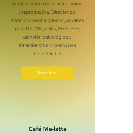
especializadas en la salud sexual
y reproductiva. Ofreciendo,
atención médica general, pruebas
para ITS, VIH, sífilis, PrEP, PEP,
atención psicológica y
tratamientos sin costo para
diferentes ITS.
More Info
Café Me-latte